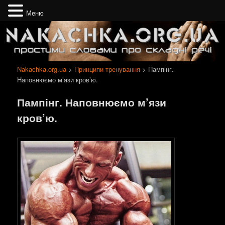
Меню
Простими словами про складні речі
Nakachka.org.ua
Nakachka.org.ua
>
Принципи тренування
> Пампінг.
Наповнюємо м’язи кров’ю.
Пампінг. Наповнюємо м’язи
кров’ю.