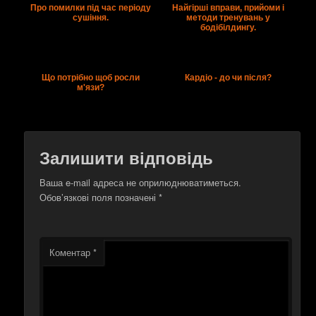
Про помилки під час періоду
Найгірші вправи, прийоми і
сушіння.
методи тренувань у
бодібілдингу.
Що потрібно щоб росли
Кардіо - до чи після?
м'язи?
Залишити відповідь
Ваша e-mail адреса не оприлюднюватиметься.
Обов’язкові поля позначені
*
Коментар
*