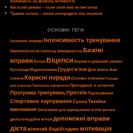
впливають на фізичну активність
Кистьові ремені – коли сили вже не вистачає
Травма коліна – легше попередити ніж лікувати
ОСНОВНІ ТЕГИ:
Інтенсивність тренування
Ізолюючі вправи
Базові
Амінокислоти
Арнольд Шварценеггер
Біцепси
вправи
Білок
Вправи в домашніх умовах
Грудні м'язи
Відновлення
Для жінок
Вуглеводи
Жим
Корисні поради
Основні помилки
лежачи
Поради
Присідання зі штангою
для новачків
Принципи харчування
Програма тренувань
Протеїн
Підтягування
Спортивне харчування
Техніка
Сушка
виконання
Тренування для нарощування м'язів
дельти
допоміжні вправи
дельтоподібні м'язи
дієта
мотивація
жіночий бодібілдинг