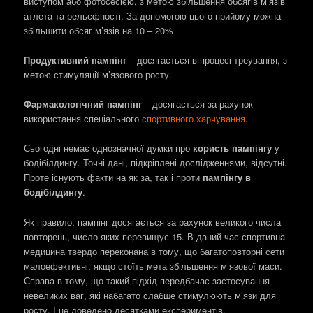
виступом або фотосесією, з метою збільшення обсягів м’язів
атлета та рельєфності. За допомогою цього прийому можна
збільшити обсяг м’язів на 10 – 20%
Продуктивний пампінг
– досягається в процесі треування, з
метою стимуляції м’язового росту.
Фармакологічний пампінг
– досягається за рахунок
використання спеціального
спортивного харчування
.
Сьогодні немає однозначної думки про
користь пампінгу
у
бодібілдингу. Точні дані, підкріплені дослідженнями, відсутні.
Проте існують факти на як за, так і проти
пампінгу в
бодібілдингу
.
Як правило, пампінг досягається за рахунок великого числа
повторень, число яких перевищує 15. В даний час спортивна
медицина твердо переконана в тому, що багатоповторні сети
малоефективні, якщо стоїть мета збільшення м’язової маси.
Справа в тому, що такий підхід передбачає застосування
невеликих ваг, які набагато слабше стимулюють м’язи для
росту. І це доведено десятками експериментів.