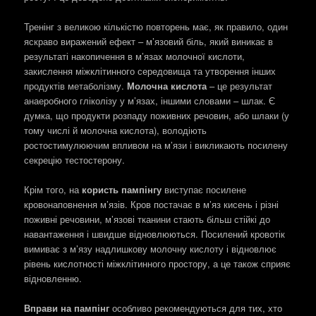
Тренінг з великою кількістю повторень має, як правило, один
яскраво виражений ефект – м’язовий біль, який виникає в
результаті накопичення в м’язах молочної кислоти,
закислення міжклітинного середовища та утворення інших
продуктів метаболізму.
Молочна кислота
– це результат
анаеробного гліколізу у м’язах, іншими словами – шлак. Є
думка, що продукти розпаду поживних речовин, або шлаки (у
тому числі й молочна кислота), володіють
ростостимулюючим впливом на м’язи і викликають посилену
секрецію тестостерону.
Крім того, на
користь пампінгу
виступає посилене
кровонаповнення м’язів. Кров постачає в м’яз кисень і різні
поживні речовини, м’язові тканини стають більш стійкі до
навантаження і швидше відновлюються. Посилений кровотік
вимиває з м’язу надлишкову молочну кислоту і відновлює
рівень кислотності міжклітинного простору, а це також сприяє
відновленню.
Вправи на пампінг
особливо рекомендуються для тих, хто