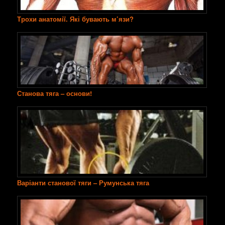
Трохи анатомії. Які бувають м’язи?
Станова тяга – основи!
Варіанти станової тяги – Румунська тяга