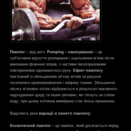
Пампінг
– (від англ.
Pumping – накачування
) – це
суб’єктивне відчуття розпирання і ущільнення м’язів після
виконання фізичних вправ, з частими багаторазовими
повтореннями одноманітного руху.
Ефект пампінгу
пов’язаний із збільшенням об’єму м’язів за рахунок
посиленого кровонаповнення і набряку тканин. Збільшення
обсягу м’язових клітин відбувається в результаті масивного
надходження цукру та інших речовин, які тягнуть за собою
воду, при цьому клітинна мембрана стає більш проникною.
Виділяють різні
варіації в понятті пампінгу
:
Косметичний пампінг
– це пампінг, який досягається перед