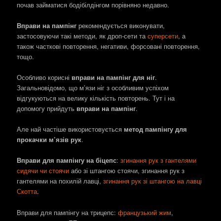
почав займатися бодібілдінгом порівняно недавно.
Вправи на пампінг
рекомендується виконувати,
застосовуючи такі методи, як дроп-сети та
суперсети
, а
також часткові повторення, негативи, форсовані повторення,
тощо.
Особливо корисні
вправи на пампінг для ніг
.
Загальновідомо, що м’язи ніг з особливим успіхом
відгукуються на велику кількість повторень. Тут і на
допомогу прийдуть
вправи на пампінг
.
Але най частіше використовується
метод пампінгу для
прокачки м’язів рук
.
Вправи для пампінгу на біцепс
:
згинання рук з гантелями
сидячи чи стоячи
або зі штангою стоячи, згинання рук з
гантелями на похилій лавці,
згинання рук зі штангою на лавці
Скотта
.
Вправи для пампінгу на трицепс:
французький жим
,