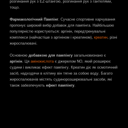
розгинання рук з EZ-штангою, розгинання рук з гантелями,
тощо.
Фармакологічний Пампінг
. Сучасне спортивне харчування
пропонує широкий вибір добавок для пампінга. Найбільшою
популярністю користуються: аргінін, передтренувальні
комплекси (найчастіше з аргініном і креатином),
креатин
, різні
жироспалювачі.
Основною
добавкою для пампінгу
загальновизнано є
аргінін
. Ця
амінокислота
є джерелом NO, який розширює
судини і викликає ефект пампінгу. Креатин діє як осмотичний
засіб, надходячи в клітину він тягне за собою воду. Багато
жироспалювачів містять судинорозширювальні засоби, які
також забезпечують
ефект пампінгу
.