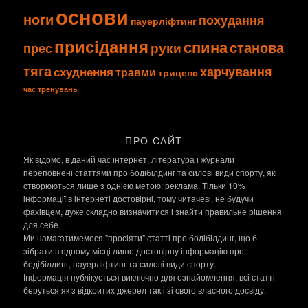
основи
ноги
похудання
пауерліфтинг
присідання
спина
станова
руки
прес
тяга
харчування
схуднення
травми
трицепс
час тренувань
ПРО САЙТ
Як відомо, в даний час інтернет, література і журнали
переповнені статтями про бодібілдинг та силові види спорту, які
створюються лише з однією метою: реклама. Тільки 10%
інформації в інтернеті достовірні, тому читачеві, не будучи
фахівцем, дуже складно визначитися і знайти правильне рішення
для себе.
Ми намагатимемося "просіяти" статті про бодібілдинг, що б
зібрати в одному місці лише достовірну інформацію про
бодібілдинг, пауерліфтинг та силові види спорту.
Інформація публікується виключно для ознайомлення, всі статті
беруться як з відкритих джерел так і зі свого власного досвіду.