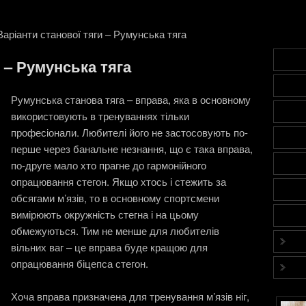
аріанти станової тяги – Румунська тяга
 – Румунська тяга
Румунська станова тяга – вправа, яка в основному
використовують в тренуваннях тільки
професіонали. Любителі його не застосовують по-
перше через банальне незнання, що є така вправа,
по-друге мало хто прагне до гармонійного
опрацювання стегон. Якщо хтось і стежить за
обсягами м’язів, то в основному спортсмени
вимірюють окружність стегна і на цьому
обмежуються. Тим не менше для любителів
вільних ваг – це вправа буде кращою для
опрацювання біцепса стегон.
Хоча вправа призначена для тренування м’язів ніг,