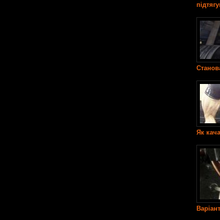
підтягу
Станова
Як кача
Варіант