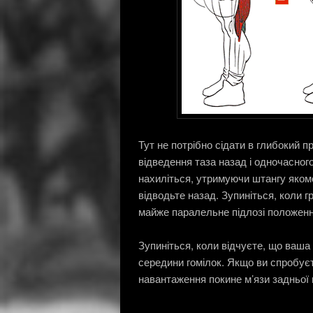
Тут не потрібно сідати в глибокий 
відведення таза назад і одночасного
нахиліться, утримуючи штангу якомог
відводьте назад. Зупиніться, коли г
майже паралельне підлозі положення
Зупиніться, коли відчуєте, що ваша
середини гомілок. Якщо ви спробуєт
навантаження покине м’язи задньої 