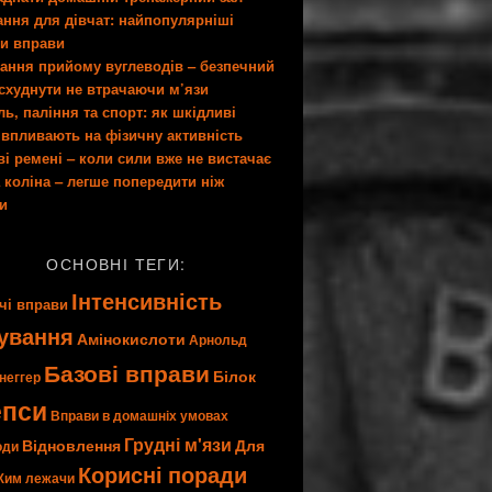
ання для дівчат: найпопулярніші
ти вправи
ання прийому вуглеводів – безпечний
 схуднути не втрачаючи м’язи
ь, паління та спорт: як шкідливі
 впливають на фізичну активність
ві ремені – коли сили вже не вистачає
 коліна – легше попередити ніж
ти
ОСНОВНІ ТЕГИ:
Інтенсивність
чі вправи
ування
Амінокислоти
Арнольд
Базові вправи
Білок
неггер
епси
Вправи в домашніх умовах
Грудні м'язи
Відновлення
Для
оди
Корисні поради
Жим лежачи