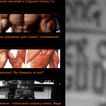
ення гантелей в сторони стоячи і в
ма тренувань для сушки і спалювання
натомії. Які бувають м’язи?
ування – накачуємо широку спину. Види