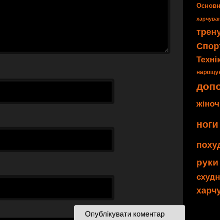
Основн
харчува
трен
Спор
Техні
нарощув
допо
жіноч
ноги
поху
руки
схуд
харч