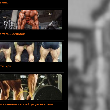
вань.
 тяга – основи!
ти ікри.
и станової тяги – Румунська тяга