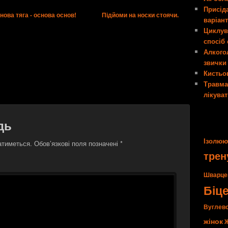
Присід
нова тяга - основа основ!
Підйоми на носки стоячи.
варіан
Циклув
спосіб
Алкогол
звички
Кистьо
Травма
лікува
дь
Ізолюю
атиметься.
Обов’язкові поля позначені
*
трен
Шварце
Біц
Вуглев
жінок