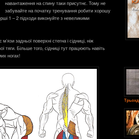
навантаження на спину таки присутнє. Тому не
забувайте на початку тренування робити хорошу
ерші 1 – 2 підходи виконуйте з невеликими
м’язи задньої поверхні стегна і сідниці, ніж
ї тяги. Більше того, сідниці тут працюють навіть
мих ногах!
Трьохд