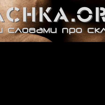
 речі
.ua