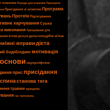
і помилки
Поради для новачків
Принципи
Програма
Присідання зі штангою
ння
увань
Протеїн
Підтягування
тивне харчування
Сушка
ка виконання
Тренування для
дельтоподібні м'язи
ання м'язів
дельти
дієта
міжні вправи
мотивація
ий бодібілдинг
основи
пауерліфтинг
присідання
дання
прес
спина
станова тяга
нення
травми
трицепс
ування
час тренувань