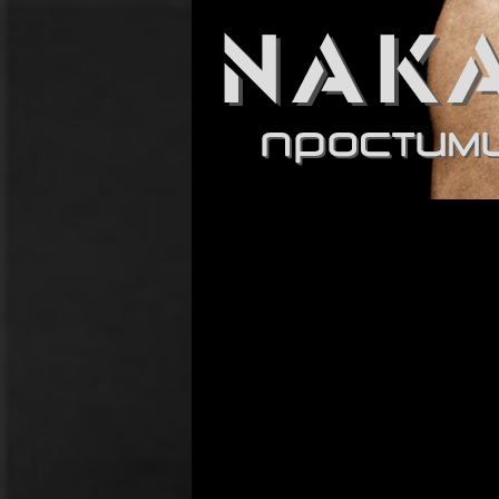
Простими словами про складні
Nakachka.org