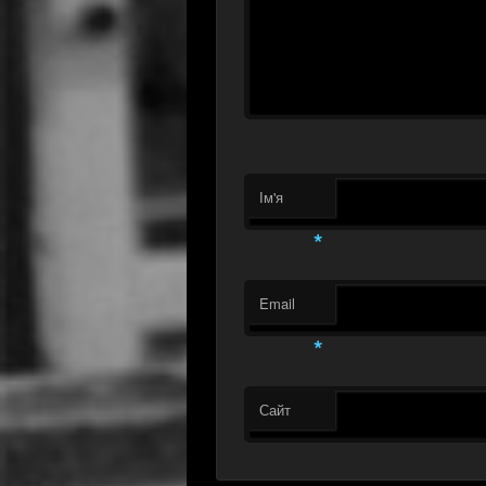
Ім'я
*
Email
*
Сайт