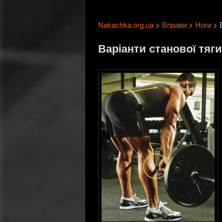
Nakachka.org.ua
>
Вправи
>
Ноги
> В
Варіанти станової тяги