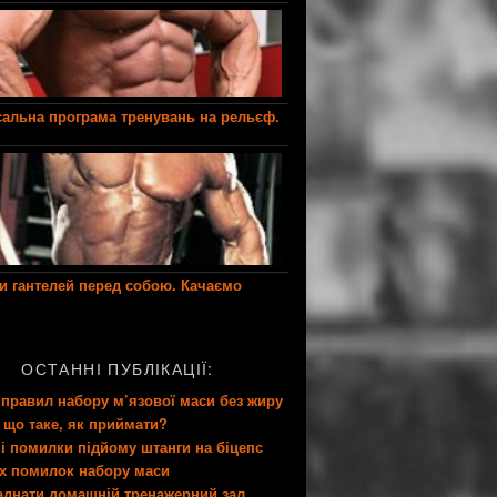
сальна програма тренувань на рельєф.
и гантелей перед собою. Качаємо
ОСТАННІ ПУБЛІКАЦІЇ:
 правил набору м’язової маси без жиру
 що таке, як приймати?
і помилки підйому штанги на біцепс
их помилок набору маси
аднати домашній тренажерний зал