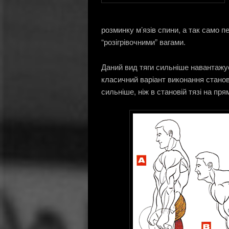
розминку м’язів спини, а так само п
“розігрівочними” вагами.
Даний вид тяги сильніше навантажує 
класичний варіант виконання станово
сильніше, ніж в становій тязі на пря