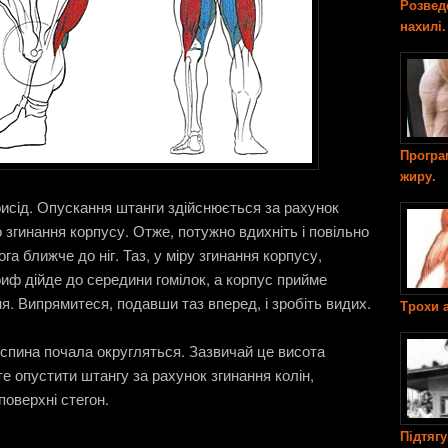
Розвед
нахилі.
Програ
жиру.
присід. Опускання штанги здійснюється за рахунок
 згинання корпусу. Отже, потужно вдихніть і повільно
а ближче до ніг. Таз, у міру згинання корпусу,
риф дійде до середини гомілок, а корпус прийме
. Випрямитеся, подавши таз вперед, і зробіть видих.
Трохи а
 спина почала округляться. Зазвичай це висота
е опустити штангу за рахунок згинання колін,
поверхні стегон.
Підтяг