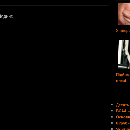
ілдинг:
Універ
Підйом
плечі.
Десять
BCAA –
Основн
6 груб
Як обл