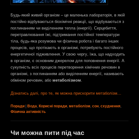
Будь-який живий організм – це маленька лабораторія, в якій
постійно відбуваються біохімічні реакції, що відбуваються з
поглинанням чи виділенням тепла (енергії). Серцебиття,
перетравлювання їжі, підтримання постійної температури
тіла, будь-яка розумова чи фізична робота і багато інших
процесів, що протікають в організмі, потребують постійного
енергетичної підживлення. У свою чергу, їжа, що надходить
в організм, є основним джерелом для поповнення енергії. А
сукупність всіх процесів перетворення хімічних речовин в
організмі, з поглинанням або виділенням енергії, називають
обміном речовин, або
метаболізмом
.
Дізнатись далі, про те, як можна прискорити метаболізм…
Поради
|
Вода
,
Корисні поради
,
метаболізм
,
сон
,
схуднення
,
Фізична активність
Чи можна пити під час