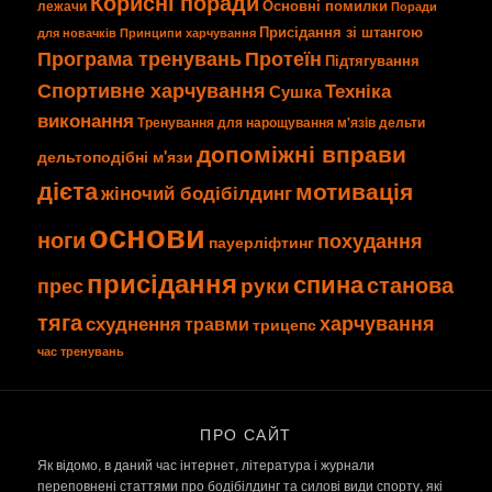
Корисні поради
Основні помилки
лежачи
Поради
Присідання зі штангою
для новачків
Принципи харчування
Програма тренувань
Протеїн
Підтягування
Спортивне харчування
Техніка
Сушка
виконання
Тренування для нарощування м'язів
дельти
допоміжні вправи
дельтоподібні м'язи
дієта
мотивація
жіночий бодібілдинг
основи
ноги
похудання
пауерліфтинг
присідання
спина
станова
руки
прес
тяга
харчування
схуднення
травми
трицепс
час тренувань
ПРО САЙТ
Як відомо, в даний час інтернет, література і журнали
переповнені статтями про бодібілдинг та силові види спорту, які