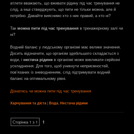
атлети вважають, що вживати рідину під час тренування не
слід, а інші стверджують, що пити не тільки можна, але й
потрібно. Давайте вияснимо хто з них правий, а хто ні?
Так
можна пити під час тренування
в тренажерному залі чи
ні?
Водний баланс у людському організмі має велике значення.
Досить відзначити, що організм здебільшого складається з
води, і
нестача рідини
в організмі може викликати серйозні
ускладнення. Для того, щоб уникнути неприємностей,
пов’язаних із зневодненням, слід підтримувати водний
баланс на оптимальному рівні.
Дізнатись чи можна пити під час тренування
Харчування та дієта
|
Вода
,
Нестача рідини
Сторінка 1 з 1
1