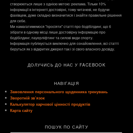
створюються лише з однією метою: реклама. Тільки 10%
інформації в інтернеті достовірні, тому читачеві, не будучи
фахівцем, дуже складно визначитися і знайти правильне рішення
для себе.
Ми намагатимемося "просіяти" статті про бодібілдинг, що б
зібрати в одному місці лише достовірну інформацію про
бодібілдинг, пауерліфтинг та силові види спорту.
Інформація публікується виключно для ознайомлення, всі статті
беруться як з відкритих джерел так і зі свого власного досвіду.
ДОЛУЧИСЬ ДО НАС У FACEBOOK
НАВІГАЦІЯ
Замовлення персонального щоденника тренувань
Зворотній зв’язок
Калькулятор харчової цінності продуктів
Карта сайту
ПОШУК ПО САЙТУ