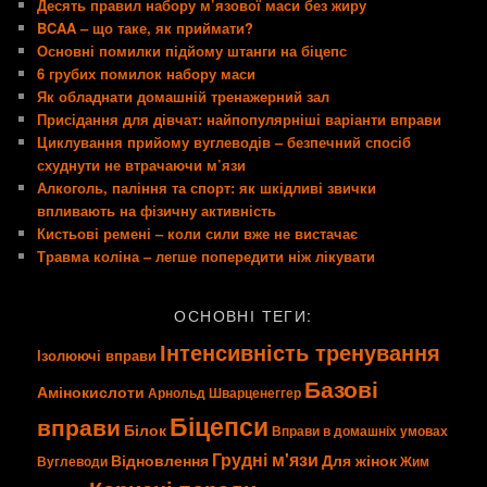
Десять правил набору м’язової маси без жиру
BCAA – що таке, як приймати?
Основні помилки підйому штанги на біцепс
6 грубих помилок набору маси
Як обладнати домашній тренажерний зал
Присідання для дівчат: найпопулярніші варіанти вправи
Циклування прийому вуглеводів – безпечний спосіб
схуднути не втрачаючи м’язи
Алкоголь, паління та спорт: як шкідливі звички
впливають на фізичну активність
Кистьові ремені – коли сили вже не вистачає
Травма коліна – легше попередити ніж лікувати
ОСНОВНІ ТЕГИ:
Інтенсивність тренування
Ізолюючі вправи
Базові
Амінокислоти
Арнольд Шварценеггер
Біцепси
вправи
Білок
Вправи в домашніх умовах
Грудні м'язи
Відновлення
Для жінок
Вуглеводи
Жим