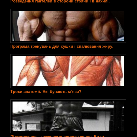
Розведення гантелей в сторони стоячи і в нахилі.
Програма тренувань для сушки і спалювання жиру.
Трохи анатомії. Які бувають м’язи?
Підтягування – накачуємо широку спину. Види