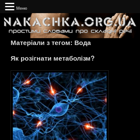
Меню
Простими словами про складні речі
Nakachka.org.ua
Матеріали з тегом:
Вода
Як розігнати метаболізм?