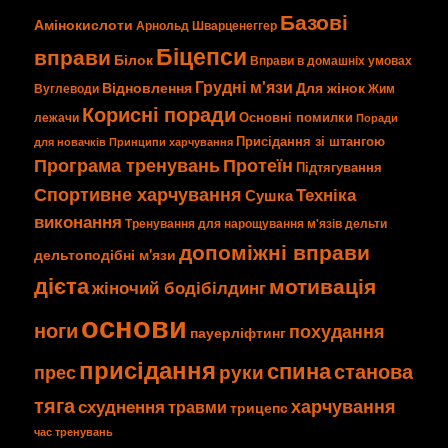
Базові
Амінокислоти
Арнольд Шварценеггер
Біцепси
вправи
Білок
Вправи в домашніх умовах
Грудні м'язи
Відновлення
Для жінок
Вуглеводи
Жим
Корисні поради
Основні помилки
лежачи
Поради
Присідання зі штангою
для новачків
Принципи харчування
Програма тренувань
Протеїн
Підтягування
Спортивне харчування
Техніка
Сушка
виконання
Тренування для нарощування м'язів
дельти
допоміжні вправи
дельтоподібні м'язи
дієта
мотивація
жіночий бодібілдинг
основи
ноги
похудання
пауерліфтинг
присідання
спина
станова
руки
прес
тяга
харчування
схуднення
травми
трицепс
час тренувань