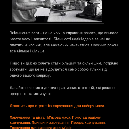
Збільшення ваги – це не хобі, а справжня робота, що вимагає
багато часу і завзятості. Більшості бодібілдерів за неї не
платять ні копійки, але бажаючих накачатися з кожним роком
все більше і більше.
Якщо ви дійсно хочете стати більшим та сильнішим, потрібно
зрозуміти, що це не відбудеться само собою тільки від
одного вашого капризу.
Давайте почнемо з деяких практичних стратегій, які реально
працюють та мотивують.
Дізнатись про стратегію харчування для набору маси…
Харчування та дієта
|
М'язова маса
,
Приклад раціону
харчування
,
Принципи харчування
,
Процес харчування
,
Тренування для нарощування м'язів