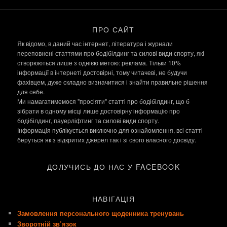
ПРО САЙТ
Як відомо, в даний час інтернет, література і журнали
переповнені статтями про бодібілдинг та силові види спорту, які
створюються лише з однією метою: реклама. Тільки 10%
інформації в інтернеті достовірні, тому читачеві, не будучи
фахівцем, дуже складно визначитися і знайти правильне рішення
для себе.
Ми намагатимемося "просіяти" статті про бодібілдинг, що б
зібрати в одному місці лише достовірну інформацію про
бодібілдинг, пауерліфтинг та силові види спорту.
Інформація публікується виключно для ознайомлення, всі статті
беруться як з відкритих джерел так і зі свого власного досвіду.
ДОЛУЧИСЬ ДО НАС У FACEBOOK
НАВІГАЦІЯ
Замовлення персонального щоденника тренувань
Зворотній зв’язок