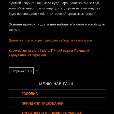
відомий і звучить так: маса буде нарощуватись лише тоді,
коли обсяг енергії, який надходить у організм у вигляді їжі
буде перевищувати обсяг витраченої організмом енергії.
Основні принципи дієти для набору м’язової маси
будуть
такими:
Дізнатись про основні принципи набору м’язової маси
Харчування та дієта
|
дієта
,
Питний режим
,
Принципи
харчування
,
харчування
Сторінка 1 з 1
1
МЕНЮ НАВІГАЦІЇ:
ГОЛОВНА
ПРИНЦИПИ ТРЕНУВАННЯ
ТРЕНУВАННЯ В ДОМАШНІХ УМОВАХ