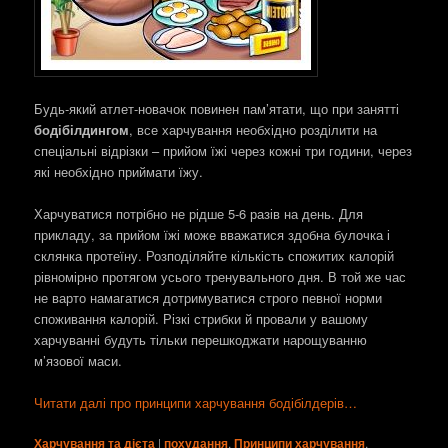
Будь-який атлет-новачок повинен пам’ятати, що при занятті
бодібілдингом
, все харчування необхідно розділити на
спеціальні відрізки – прийом їжі через кожні три години, через
які необхідно приймати їжу.
Харчуватися потрібно не рідше 5-6 разів на день. Для
прикладу, за прийом їжі може вважатися здобна булочка і
склянка протеїну. Розподіляйте кількість спожитих калорій
рівномірно протягом усього тренувального дня. В той же час
не варто намагатися дотримуватися строго певної норми
споживання калорій. Різкі стрибки й провали у вашому
харчуванні будуть тільки перешкоджати нарощуванню
м’язової маси.
Читати далі про принципи харчування бодібілдерів…
Харчування та дієта
|
похудання
,
Принципи харчування
,