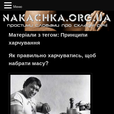
Меню
Простими словами про складні речі
Nakachka.org.ua
Матеріали з тегом:
Принципи
харчування
Як правильно харчуватись, щоб
набрати масу?