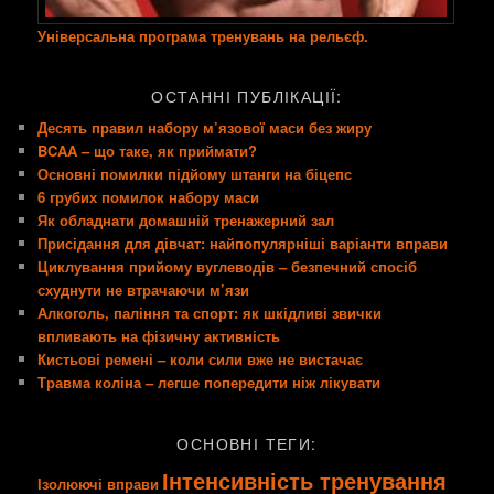
Універсальна програма тренувань на рельєф.
ОСТАННІ ПУБЛІКАЦІЇ:
Десять правил набору м’язової маси без жиру
BCAA – що таке, як приймати?
Основні помилки підйому штанги на біцепс
6 грубих помилок набору маси
Як обладнати домашній тренажерний зал
Присідання для дівчат: найпопулярніші варіанти вправи
Циклування прийому вуглеводів – безпечний спосіб
схуднути не втрачаючи м’язи
Алкоголь, паління та спорт: як шкідливі звички
впливають на фізичну активність
Кистьові ремені – коли сили вже не вистачає
Травма коліна – легше попередити ніж лікувати
ОСНОВНІ ТЕГИ:
Інтенсивність тренування
Ізолюючі вправи