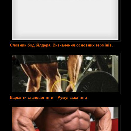
Словник бодібілдера. Визначення основних термінів.
Варіанти станової тяги – Румунська тяга