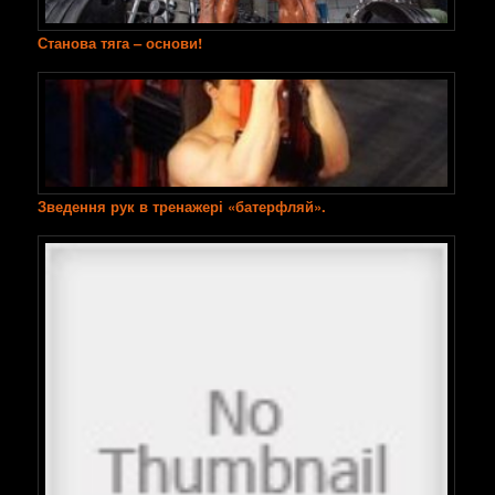
Станова тяга – основи!
Зведення рук в тренажері «батерфляй».