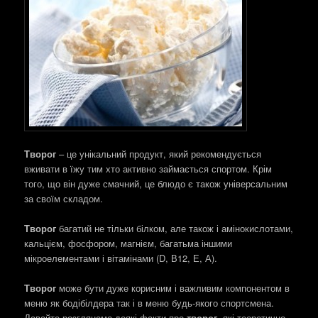
Творог
– це унікальний продукт, який рекомендується
вживати в їжу тим хто активно займається спортом. Крім
того, що він дуже смачний, це блюдо є також універсальним
за своїм складом.
Творог
багатий не тільки білком, але також і амінокислотами,
кальцієм, фосфором, магнієм, багатьма іншими
мікроелементами і вітамінами (D, В12, Е, А).
Творог
може бути дуже корисним і важливим компонентом в
меню як бодібілдера так і в меню будь-якого спортсмена.
Давайте розглянемо деякі факти про
творог
, які теоретично