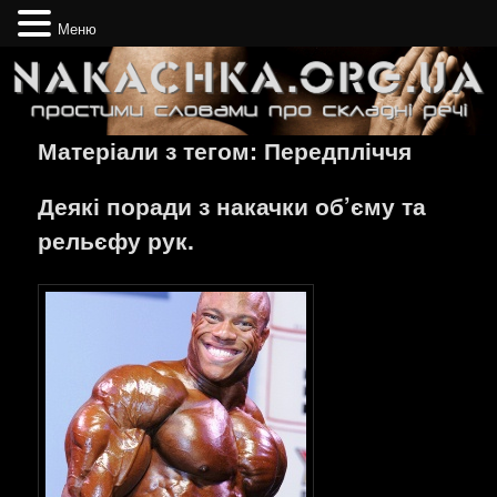
Меню
Простими словами про складні речі
Nakachka.org.ua
Матеріали з тегом:
Передпліччя
Деякі поради з накачки об’єму та
рельєфу рук.