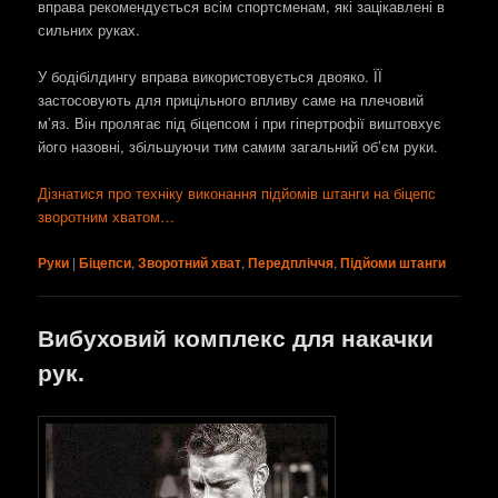
вправа рекомендується всім спортсменам, які зацікавлені в
сильних руках.
У бодібілдингу вправа використовується двояко. ЇЇ
застосовують для прицільного впливу саме на плечовий
м’яз. Він пролягає під біцепсом і при гіпертрофії виштовхує
його назовні, збільшуючи тим самим загальний об’єм руки.
Дізнатися про техніку виконання підйомів штанги на біцепс
зворотним хватом…
Руки
|
Біцепси
,
Зворотний хват
,
Передпліччя
,
Підйоми штанги
Вибуховий комплекс для накачки
рук.