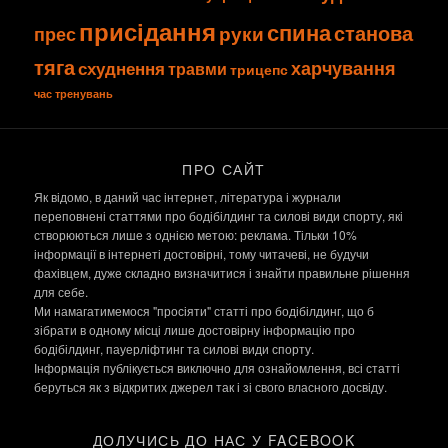
присідання
спина
станова
руки
прес
тяга
харчування
схуднення
травми
трицепс
час тренувань
ПРО САЙТ
Як відомо, в даний час інтернет, література і журнали
переповнені статтями про бодібілдинг та силові види спорту, які
створюються лише з однією метою: реклама. Тільки 10%
інформації в інтернеті достовірні, тому читачеві, не будучи
фахівцем, дуже складно визначитися і знайти правильне рішення
для себе.
Ми намагатимемося "просіяти" статті про бодібілдинг, що б
зібрати в одному місці лише достовірну інформацію про
бодібілдинг, пауерліфтинг та силові види спорту.
Інформація публікується виключно для ознайомлення, всі статті
беруться як з відкритих джерел так і зі свого власного досвіду.
ДОЛУЧИСЬ ДО НАС У FACEBOOK