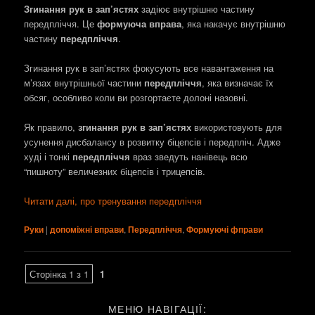
Згинання рук в зап’ястях
задіює внутрішню частину
передпліччя. Це
формуюча вправа
, яка накачує внутрішню
частину
передпліччя
.
Згинання рук в зап’ястях фокусують все навантаження на
м’язах внутрішньої частини
передпліччя
, яка визначає їх
обсяг, особливо коли ви розгортаєте долоні назовні.
Як правило,
згинання рук в зап’ястях
використовують для
усунення дисбалансу в розвитку біцепсів і передпліч. Адже
худі і тонкі
передпліччя
враз зведуть нанівець всю
“пишноту” величезних біцепсів і трицепсів.
Читати далі, про тренування передпліччя
Руки
|
допоміжні вправи
,
Передпліччя
,
Формуючі фправи
Сторінка 1 з 1
1
МЕНЮ НАВІГАЦІЇ: