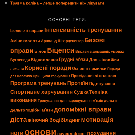
Травма коліна – легше попередити ніж лікувати
ОСНОВНІ ТЕГИ:
Інтенсивність тренування
Ізолюючі вправи
Базові
Амінокислоти
Арнольд Шварценеггер
Біцепси
вправи
Білок
Вправи в домашніх умовах
Грудні м'язи
Відновлення
Для жінок
Вуглеводи
Жим
Корисні поради
Основні помилки
лежачи
Поради
Присідання зі штангою
для новачків
Принципи харчування
Програма тренувань
Протеїн
Підтягування
Спортивне харчування
Техніка
Сушка
виконання
Тренування для нарощування м'язів
дельти
допоміжні вправи
дельтоподібні м'язи
дієта
мотивація
жіночий бодібілдинг
основи
ноги
похудання
пауерліфтинг