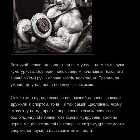
Зазвичай перше, що кидається всім у вічі – це могутні руки
культуриста. Всупереч побоюванням початківців, накачати
значні об’єми рук – справа зовсім нескладна. Правда, за
умови, що у вас все в порядку з генетикою.
Отже, якщо від народження ви – міцний хлопець і завжди
дружили зі спортом, то ви і є той самий щасливчик, якому
стануть у нагоді прості і перевірені схеми класичного
бодібілдингу. Це тренінг без всяких мудрувань, коли на
перше місце поставлені не теперішні хитромудрі постулати
спортивної науки, а ваша завзятість і воля.