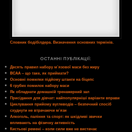
Словник бодібілдера. Визначення основних термінів.
ОСТАННІ ПУБЛІКАЦІЇ:
Десять правил набору м’язової маси без жиру
BCAA – що таке, як приймати?
Основні помилки підйому штанги на біцепс
6 грубих помилок набору маси
Як обладнати домашній тренажерний зал
Присідання для дівчат: найпопулярніші варіанти вправи
Циклування прийому вуглеводів – безпечний спосіб
схуднути не втрачаючи м’язи
Алкоголь, паління та спорт: як шкідливі звички
впливають на фізичну активність
Кистьові ремені – коли сили вже не вистачає