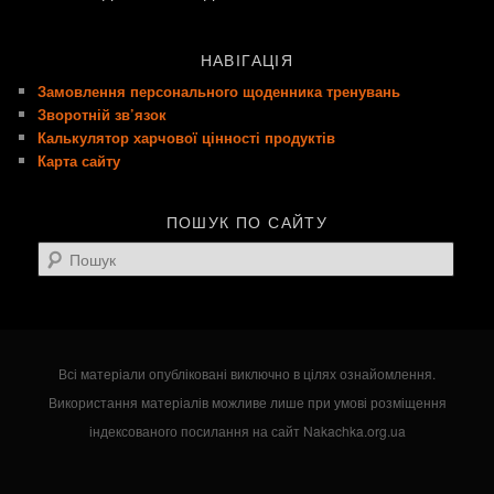
НАВІГАЦІЯ
Замовлення персонального щоденника тренувань
Зворотній зв’язок
Калькулятор харчової цінності продуктів
Карта сайту
ПОШУК ПО САЙТУ
Пошук
Всі матеріали опубліковані виключно в цілях ознайомлення.
Використання матеріалів можливе лише при умові розміщення
індексованого посилання на сайт Nakachka.org.ua