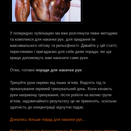
У попередніх публікаціях ми вже розглянули певні методики
та комплекси для накачки рук, для придання їм
максимального об’єму та рельєфності. Давайте у цій статті,
переглянемо і пригадаємо для себе деякі поради, які ще
краще допоможуть вам накачати саме руки.
Отже, головні
поради для накачки рук
:
Тренуйте руки окремо від інших м’язів. Виділіть під їх
прокачування окремий тренувальний день. Коли качають
руки наприкінці тренування, після роботи на великі групи
м’язів, надзвичайного результату це не приносить, оскільки
здатність до концентрації відчутно падає.
Дізнатись більше порад для накачки рук…
Поради
|
Біцепси
,
Корисні поради
,
Передпліччя
,
руки
,
трицепс