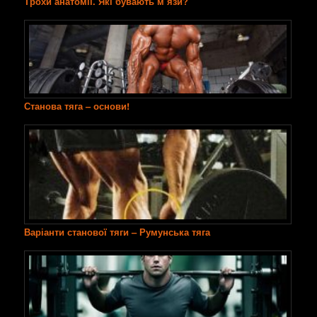
Трохи анатомії. Які бувають м’язи?
Станова тяга – основи!
Варіанти станової тяги – Румунська тяга