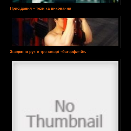
Присідання – техніка виконання
Зведення рук в тренажері «батерфляй».