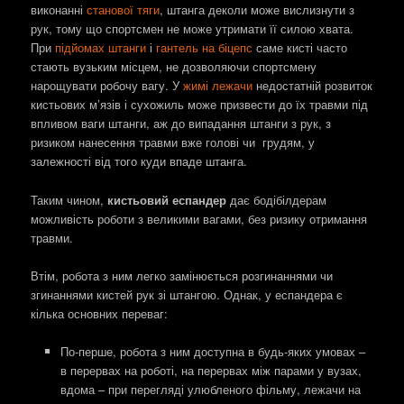
виконанні
станової тяги
, штанга деколи може вислизнути з
рук, тому що спортсмен не може утримати її силою хвата.
При
підйомах штанги
і
гантель на біцепс
саме кисті часто
стають вузьким місцем, не дозволяючи спортсмену
нарощувати робочу вагу. У
жимі лежачи
недостатній розвиток
кистьових м’язів і сухожиль може призвести до їх травми під
впливом ваги штанги, аж до випадання штанги з рук, з
ризиком нанесення травми вже голові чи грудям, у
залежності від того куди впаде штанга.
Таким чином,
кистьовий еспандер
дає бодібілдерам
можливість роботи з великими вагами, без ризику отримання
травми.
Втім, робота з ним легко замінюється розгинаннями чи
згинаннями кистей рук зі штангою. Однак, у еспандера є
кілька основних переваг:
По-перше, робота з ним доступна в будь-яких умовах –
в перервах на роботі, на перервах між парами у вузах,
вдома – при перегляді улюбленого фільму, лежачи на