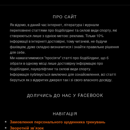
ПРО САЙТ
Як відомо, в даний час інтернет, література і журнали
переповнені статтями про бодібілдинг та силові види спорту, які
створюються лише з однією метою: реклама. Тільки 10%
інформації в інтернеті достовірні, тому читачеві, не будучи
фахівцем, дуже складно визначитися і знайти правильне рішення
для себе.
Ми намагатимемося "просіяти" статті про бодібілдинг, що б
зібрати в одному місці лише достовірну інформацію про
бодібілдинг, пауерліфтинг та силові види спорту.
Інформація публікується виключно для ознайомлення, всі статті
беруться як з відкритих джерел так і зі свого власного досвіду.
ДОЛУЧИСЬ ДО НАС У FACEBOOK
НАВІГАЦІЯ
Замовлення персонального щоденника тренувань
Зворотній зв’язок