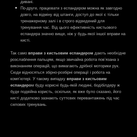
дивані.
По-друге, працювати з еспандером можна як завгодно
довго, на відміну від штанги, доступ до якої є тільки
тренажерному залі і в строго відведений для
тренування час. Від цього ефективність кистьового
еспандера значно вище, ніж у будь-якої іншої вправи на
кисті.
Так само
вправи з кистьовим еспандером
дають необхідне
розслаблення пальцям, якщо звичайна робота пов’язана з
виконанням операцій, що вимагають дрібної моторики рук.
Сюди відносяться збірно-розбірні операції і робота на
комп’ютері. У такому випадку
вправи з кистьовим
еспандеро
м буду корисні будь-якій людині, бодібілдеру ж
буде подвійна користь, оскільки, як вже було сказано, його
кисті додатково зазнають суттєвих перевантажень під час
силових тренувань.