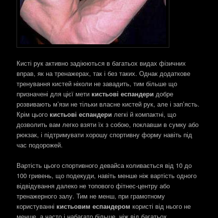
Кисті рук активно задіюються в багатьох видах фізичних
вправ, як на тренажерах, так і без таких. Однак додаткове
тренування кистей ніколи не завадить, тим більше що
призначені для цієї мети
кистьові еспандери
добре
розвивають м’язи не тільки власне кистей рук, але і зап’ясть.
Крім цього
кистьові еспандери
легкі й компактні, що
дозволить вам легко взяти їх з собою, поклавши в сумку або
рюкзак, і підтримувати хорошу спортивну форму навіть під
час подорожей.
Вартість цього спортивного девайса коливається від 10 до
100 гривень, що подекуди, навіть менше ніж вартість одного
відвідування далеко не топового фітнес-центру або
тренажерного залу. Тим не менш, при грамотному
користуванні
кистьовим еспандером
користі від нього не
менше, а часто і набагато більше, ніж від багатьох