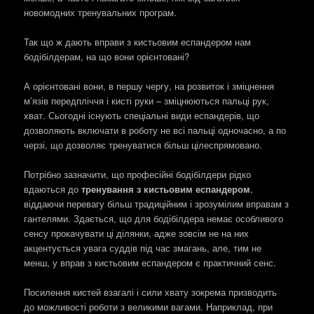
новомодних тренувальних програм.
Так що ж дають вправи з кистьовим еспандером нам
бодібілдерам, на що вони орієнтовані?
А орієнтовані вони, в першу чергу, на розвиток і зміцнення
м’язів передпліччя і кисті руки – зміцнюються пальці рук,
хват. Сьогодні існують спеціальні види еспандерів, що
дозволяють включати в роботу не всі пальці одночасно, а по
черзі, що дозволяє тренуватися більш цілеспрямовано.
Потрібно зазначити, що професійні бодібілдери рідко
вдаються до
тренування з кистьовим еспандером
,
віддаючи перевагу більш традиційним і зрозумілим вправам з
гантелями. Здається, що для бодібілдера немає особливого
сенсу прокачувати ці ділянки, адже зовсім не на них
акцентується увага суддів під час змагань, але, тим не
менш, у вправ з кистьовим еспандером є практичний сенс.
Посилення кистей взагалі і сили хвату зокрема призводить
до можливості роботи з великими вагами. Наприклад, при