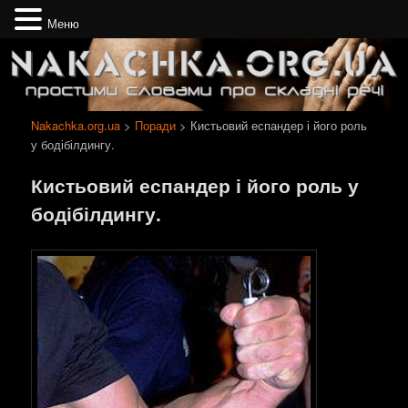
Меню
Простими словами про складні речі
Nakachka.org.ua
Nakachka.org.ua
>
Поради
> Кистьовий еспандер і його роль
у бодібілдингу.
Кистьовий еспандер і його роль у
бодібілдингу.