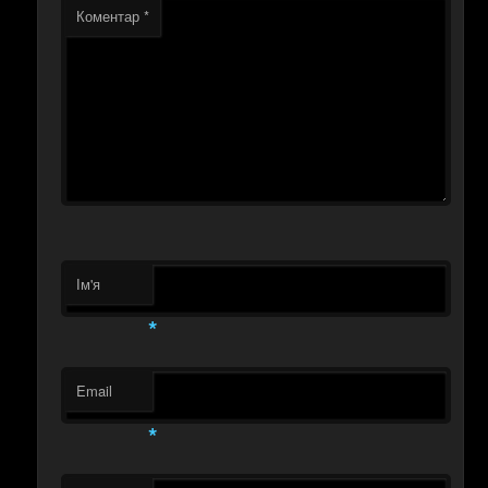
Коментар
*
Ім'я
*
Email
*