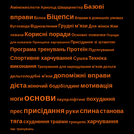
Базові
Амінокислоти
Арнольд Шварценеггер
Біцепси
вправи
Білок
Вправи в домашніх умовах
Грудні м'язи
Відновлення
Для жінок
Вуглеводи
Жим
Корисні поради
Основні помилки
лежачи
Поради
Присідання зі штангою
для новачків
Принципи харчування
Програма тренувань
Протеїн
Підтягування
Спортивне харчування
Техніка
Сушка
виконання
Тренування для нарощування м'язів
дельти
допоміжні вправи
дельтоподібні м'язи
дієта
мотивація
жіночий бодібілдинг
основи
ноги
похудання
пауерліфтинг
присідання
спина
станова
руки
прес
тяга
харчування
схуднення
травми
трицепс
час тренувань